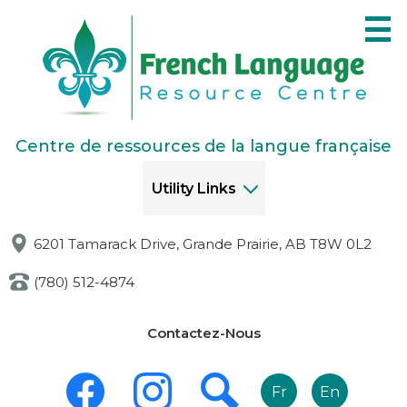
Skip
to
main
content
Centre de ressources de la langue française
Utility Links
6201 Tamarack Drive, Grande Prairie, AB T8W 0L2
(780) 512-4874
Links
Contactez-Nous
-
Header
Social
Media
Fr
En