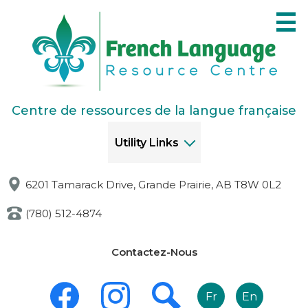
Skip
to
main
content
Centre de ressources de la langue française
Utility Links
6201 Tamarack Drive, Grande Prairie, AB T8W 0L2
(780) 512-4874
Links
Contactez-Nous
-
Header
Social
Media
Fr
En